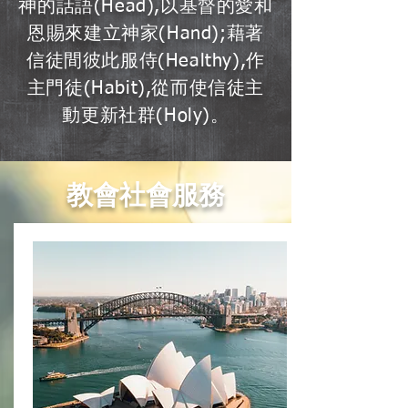
神的話語(Head),以基督的愛和
恩賜來建立神家(Hand);藉著
信徒間彼此服侍(Healthy),作
主門徒(Habit),從而使信徒主
動更新社群(Holy)。
教會社會服務