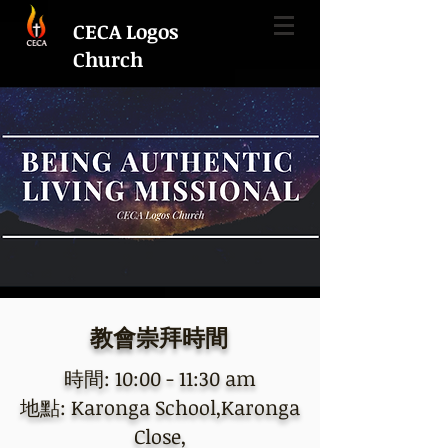
CECA Logos
Church
教會崇拜時間
時間: 10:00 - 11:30 am
地點: Karonga School,Karonga
Close,