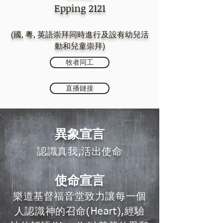
Epping 2121
(國, 粵, 英語崇拜同時進行及設有幼兒活
動和兒童崇拜)
牧者同工
直播鏈接
異象宣言
認識真我,活出使命
使命宣言
樂道基督福音堂致力讓每一個
人認識神的召命(Heart),經驗