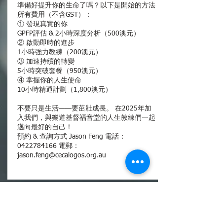
準備好提升你的生命了嗎？以下是開始的方法
所有費用（不含GST）：
① 發現真實的你
GPFP評估 & 2小時深度分析（500澳元）
② 啟動即時的進步
1小時強力教練（200澳元）
③ 加速持續的轉變
5小時突破套餐（950澳元）
④ 掌握你的人生使命
10小時精通計劃（1,800澳元）
不要只是生活——要茁壯成長。 在2025年加
入我們，與樂道基督福音堂的人生教練們一起
邁向最好的自己！
預約 & 查詢方式 Jason Feng 電話：
0422784166 電郵：
jason.feng@cecalogos.org.au
聯絡我們