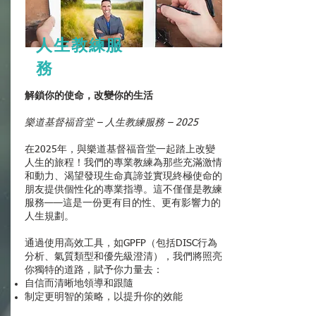
人生教練服
務
解鎖你的使命，改變你的生活
樂道基督福音堂 – 人生教練服務 – 2025
在2025年，與樂道基督福音堂一起踏上改變
人生的旅程！我們的專業教練為那些充滿激情
和動力、渴望發現生命真諦並實現終極使命的
朋友提供個性化的專業指導。這不僅僅是教練
服務——這是一份更有目的性、更有影響力的
人生規劃。
通過使用高效工具，如GPFP（包括DISC行為
分析、氣質類型和優先級澄清），我們將照亮
你獨特的道路，賦予你力量去：
自信而清晰地領導和跟隨
制定更明智的策略，以提升你的效能